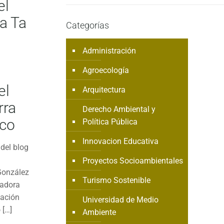
el
a Ta
Categorías
Administración
Agroecología
el
Arquitectura
rra
Derecho Ambiental y
sco
Política Pública
Innovacion Educativa
del blog
Proyectos Socioambientales
González
Turismo Sostenible
nadora
lación
Universidad de Medio
o
[…]
Ambiente