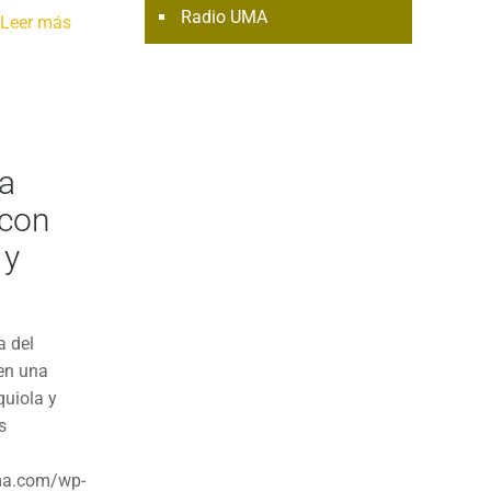
Radio UMA
Leer más
na
 con
 y
a del
en una
quiola y
s
ma.com/wp-