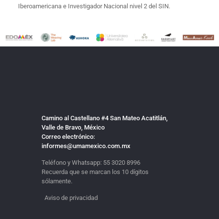
Iberoamericana e Investigador Nacional nivel 2 del SIN.
Camino al Castellano #4 San Mateo Acatitlán,
Valle de Bravo, México
Correo electrónico:
informes@umamexico.com.mx
Teléfono y Whatsapp:
55 3020 8996
Recuerda que se marcan los 10 dígitos
sólamente.
Aviso de privacidad