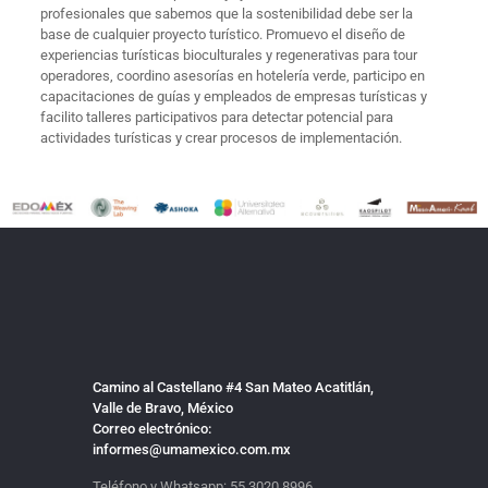
profesionales que sabemos que la sostenibilidad debe ser la
base de cualquier proyecto turístico. Promuevo el diseño de
experiencias turísticas bioculturales y regenerativas para tour
operadores, coordino asesorías en hotelería verde, participo en
capacitaciones de guías y empleados de empresas turísticas y
facilito talleres participativos para detectar potencial para
actividades turísticas y crear procesos de implementación.
Camino al Castellano #4 San Mateo Acatitlán,
Valle de Bravo, México
Correo electrónico:
informes@umamexico.com.mx
Teléfono y Whatsapp:
55 3020 8996