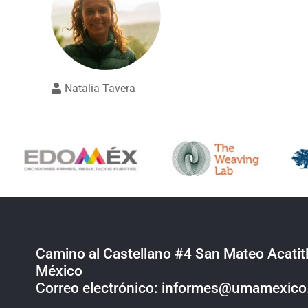
Natalia Tavera
Camino al Castellano #4 San Mateo Acatitl
México
Correo electrónico: informes@umamexic