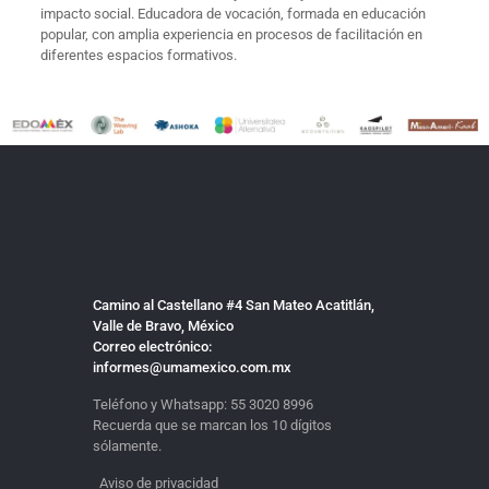
impacto social. Educadora de vocación, formada en educación
popular, con amplia experiencia en procesos de facilitación en
diferentes espacios formativos.
Camino al Castellano #4 San Mateo Acatitlán,
Valle de Bravo, México
Correo electrónico:
informes@umamexico.com.mx
Teléfono y Whatsapp:
55 3020 8996
Recuerda que se marcan los 10 dígitos
sólamente.
Aviso de privacidad