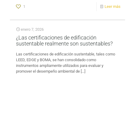
1
Leer más
enero 7, 2026
¿Las certificaciones de edificación
sustentable realmente son sustentables?
Las certificaciones de edificación sustentable, tales como
LEED, EDGE y BOMA, se han consolidado como
instrumentos ampliamente utilizados para evaluar y
promover el desempeño ambiental de
[…]
1
Leer más
diciembre 25, 2025
Reflexiones para re-
configurar tu Mindset 2026
Dreamstime. (2025). De 2025 a 2026 foto de