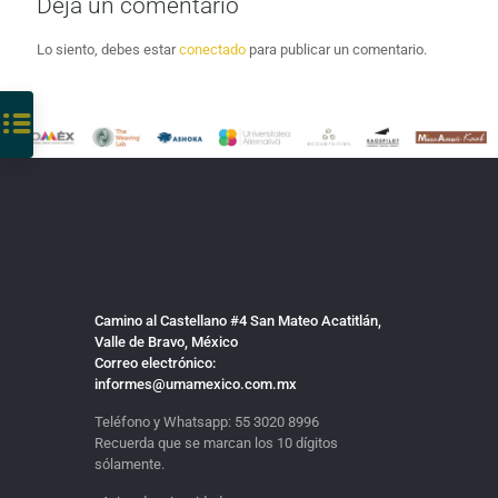
Deja un comentario
Lo siento, debes estar
conectado
para publicar un comentario.
Camino al Castellano #4 San Mateo Acatitlán,
Valle de Bravo, México
Correo electrónico:
informes@umamexico.com.mx
Teléfono y Whatsapp:
55 3020 8996
Recuerda que se marcan los 10 dígitos
sólamente.