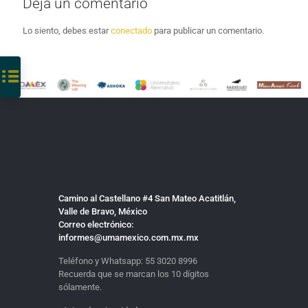
Deja un comentario
Lo siento, debes estar
conectado
para publicar un comentario.
Camino al Castellano #4 San Mateo Acatitlán,
Valle de Bravo, México
Correo electrónico:
informes@umamexico.com.mx.mx
Teléfono y Whatsapp:
55 3020 8996
Recuerda que se marcan los 10 dígitos
sólamente.