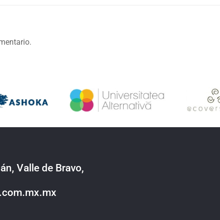
mentario.
án, Valle de Bravo,
o.com.mx.mx