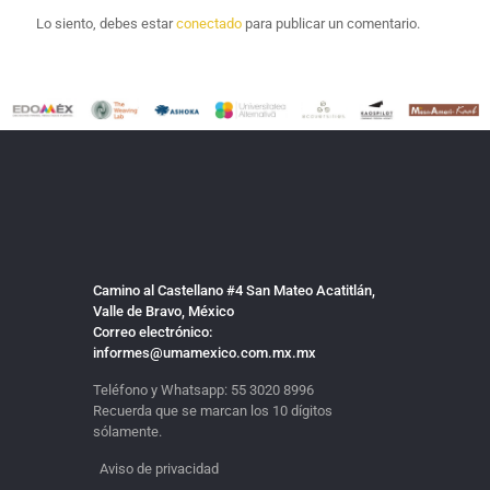
Lo siento, debes estar
conectado
para publicar un comentario.
Camino al Castellano #4 San Mateo Acatitlán,
Valle de Bravo, México
Correo electrónico:
informes@umamexico.com.mx.mx
Teléfono y Whatsapp:
55 3020 8996
Recuerda que se marcan los 10 dígitos
sólamente.
Aviso de privacidad