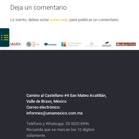
Deja un comentario
Lo siento, debes estar
conectado
para publicar un comentario.
Camino al Castellano #4 San Mateo Acatitlán,
Valle de Bravo, México
Correo electrónico:
informes@umamexico.com.mx
Teléfono y Whatsapp:
55 3020 8996
Recuerda que se marcan los 10 dígitos
sólamente.