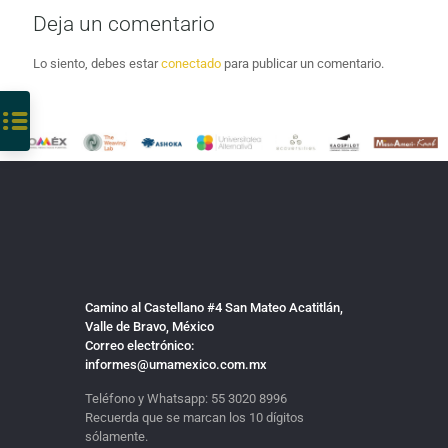
Deja un comentario
Lo siento, debes estar
conectado
para publicar un comentario.
Camino al Castellano #4 San Mateo Acatitlán,
Valle de Bravo, México
Correo electrónico:
informes@umamexico.com.mx
Teléfono y Whatsapp:
55 3020 8996
Recuerda que se marcan los 10 dígitos
sólamente.