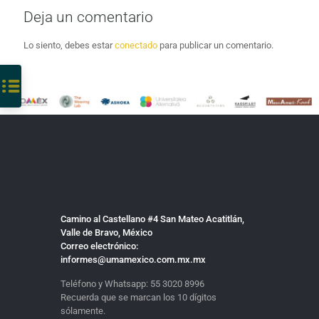
Deja un comentario
Lo siento, debes estar
conectado
para publicar un comentario.
Camino al Castellano #4 San Mateo Acatitlán,
Valle de Bravo, México
Correo electrónico:
informes@umamexico.com.mx.mx
Teléfono y Whatsapp:
55 3020 8996
Recuerda que se marcan los 10 dígitos
sólamente.