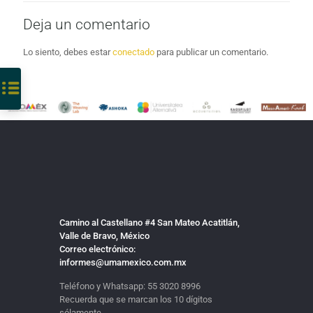
Deja un comentario
Lo siento, debes estar
conectado
para publicar un comentario.
Camino al Castellano #4 San Mateo Acatitlán,
Valle de Bravo, México
Correo electrónico:
informes@umamexico.com.mx
Teléfono y Whatsapp:
55 3020 8996
Recuerda que se marcan los 10 dígitos
sólamente.