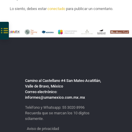
Lo siento, debes estar
conectado
para publicar un comentario.
Camino al Castellano #4 San Mateo Acatitlán,
Valle de Bravo, México
Correo electrónico:
informes@umamexico.com.mx.mx
Teléfono y Whatsapp:
55 3020 8996
Recuerda que se marcan los 10 dígitos
sólamente.
Aviso de privacidad