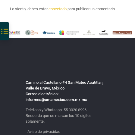
Lo siento, debes estar
conectado
para publicar un comentario.
Camino al Castellano #4 San Mateo Acatitlán,
Valle de Bravo, México
Correo electrónico:
informes@umamexico.com.mx.mx
Teléfono y Whatsapp:
55 3020 8996
Recuerda que se marcan los 10 dígitos
sólamente.
Aviso de privacidad