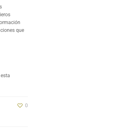
s
ieros
nformación
aciones que
 esta
0