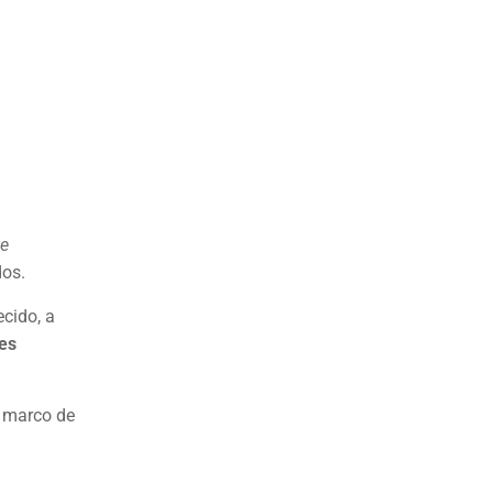
te
dos.
cido, a
nes
l marco de