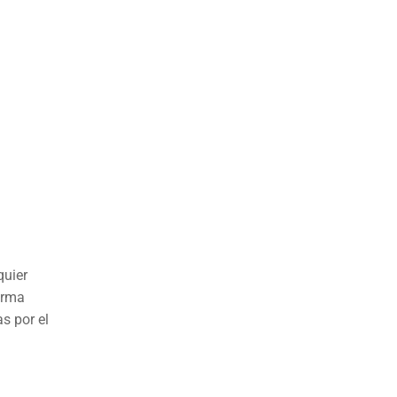
quier
orma
s por el