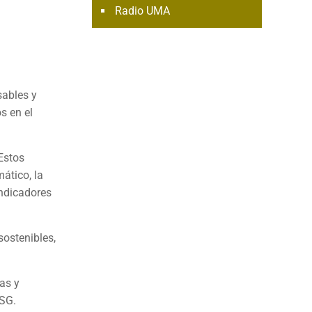
Radio UMA
sables y
s en el
Estos
ático, la
indicadores
sostenibles,
as y
ASG.