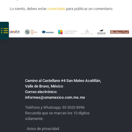
Lo siento, debes estar
conectado
para publicar un comentario.
Camino al Castellano #4 San Mateo Acatitlán,
Valle de Bravo, México
Correo electrónico:
informes@umamexico.com.mx.mx
Teléfono y Whatsapp:
55 3020 8996
Recuerda que se marcan los 10 dígitos
sólamente.
Aviso de privacidad