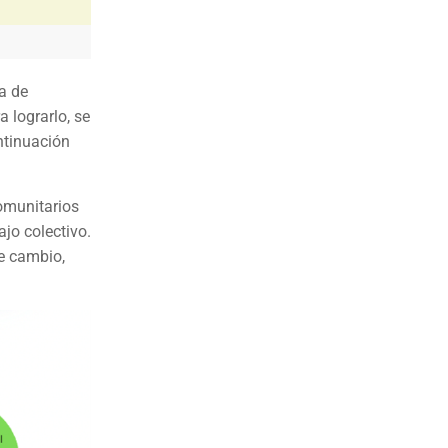
ra de
 lograrlo, se
ntinuación
omunitarios
jo colectivo.
de cambio,