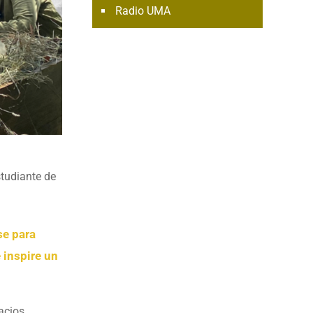
Radio UMA
studiante de
se para
 inspire un
acios