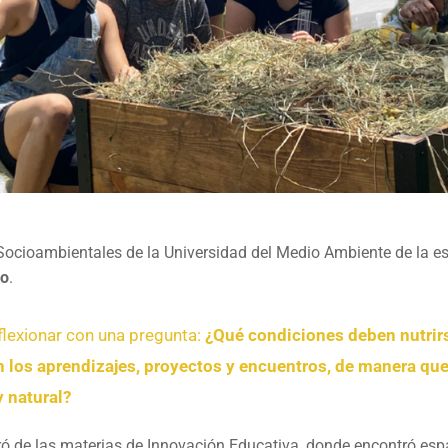
s Socioambientales de la Universidad del Medio Ambiente de la e
no
.
reflexionar con una pregunta:
¿Qué condiciones deben nutrir
n los aprendizajes, proyectos y encuentros, de manera que
 natural?
ró de las materias de Innovación Educativa, donde encontró esp