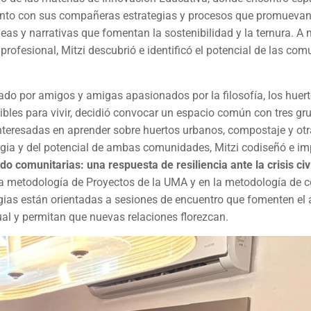
njunto con sus compañeras estrategias y procesos que promuevan
 ideas y narrativas que fomentan la sostenibilidad y la ternura. 
ofesional, Mitzi descubrió e identificó el potencial de las co
ado por amigos y amigas apasionados por la filosofía, los huer
ibles para vivir, decidió convocar un espacio común con tres gr
nteresadas en aprender sobre huertos urbanos, compostaje y otr
rgia y del potencial de ambas comunidades, Mitzi codiseñó e i
o comunitarias: una respuesta de resiliencia ante la crisis civi
 la metodología de Proyectos de la UMA y en la metodología de 
tegias están orientadas a sesiones de encuentro que fomenten el 
ual y permitan que nuevas relaciones florezcan.