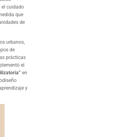
 el cuidado
A medida que
munidades de
tos urbanos,
upos de
as prácticas
mplementó el
lizatoria”
en
codiseño
aprendizaje y