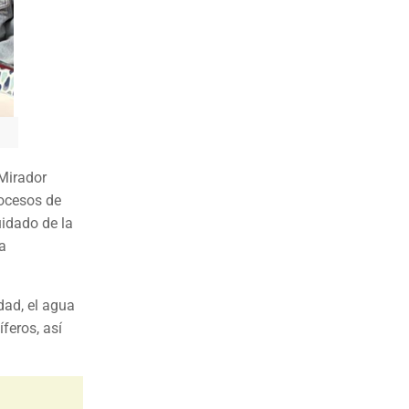
 Mirador
rocesos de
uidado de la
la
dad, el agua
feros, así